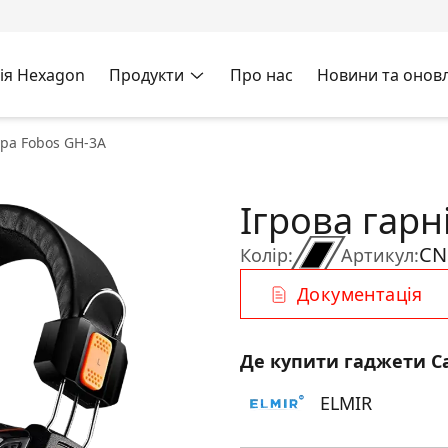
ія Hexagon
Продукти
Про нас
Новини та онов
ура Fobos GH-3A
Ігрова гарн
CN
Колір:
Артикул:
Документація
Де купити гаджети C
ELMIR