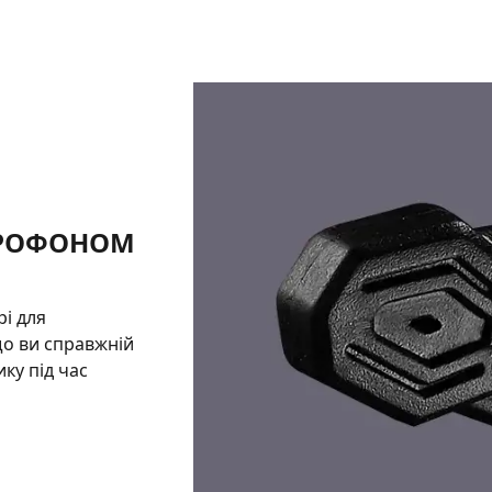
КРОФОНОМ
і для
що ви справжній
ку під час