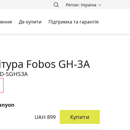
Регіон: Україна
лення
Де купити
Підтримка та гарантія
ітура Fobos GH-3A
D-SGHS3A
anyon
UAH 899
Купити