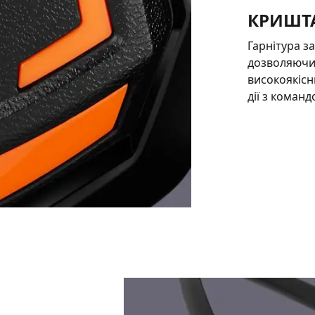
КРИШТА
Гарнітура за
дозволяючи 
високоякісн
дії з команд