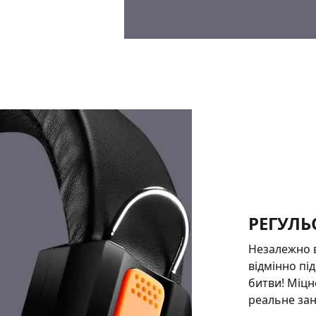
РЕГУЛЬ
Незалежно в
відмінно під
битви! Міцн
реальне зан