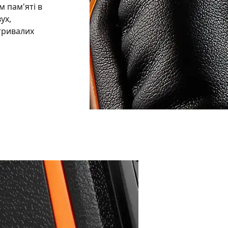
м пам'яті в
ух,
тривалих