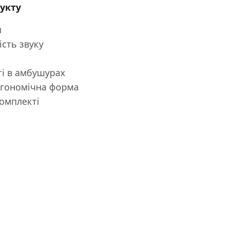
укту
я
сть звуку
ті в амбушурах
ргономічна форма
комплекті