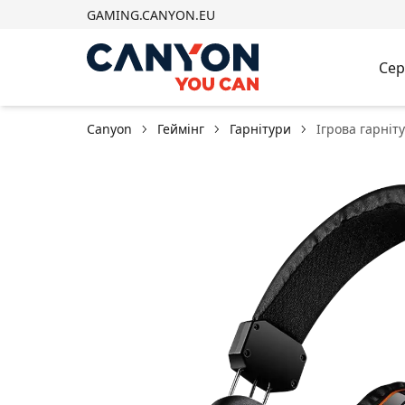
GAMING.CANYON.EU
Сер
Canyon
Геймінг
Гарнітури
Ігрова гарніт