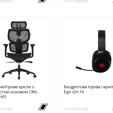
SGMW13
CND-SGMW18
е/ігрове крісло з
Бездротова ігрова гарні
астою основою CNS-
Ego GH-16
H01
MOCH01
CND-SGHS16B