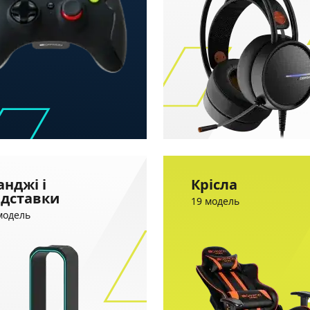
анджі і
Крісла
ідставки
19 модель
модель