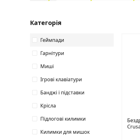
Категорія
Геймпади
Гарнітури
Миші
Ігрові клавіатури
Банджі і підставки
Крісла
Підлогові килимки
Безд
Crus
Килимки для мишок