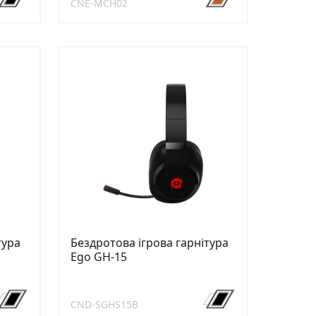
CNE-MCH02
тура
Бездротова ігрова гарнітура
Ego GH-15
CND-SGHS15B