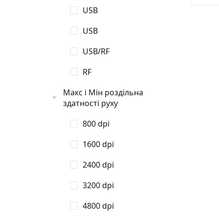
USB
USB
USB/RF
RF
Макс і Мін роздільна
здатності руху
800 dpi
1600 dpi
2400 dpi
3200 dpi
4800 dpi