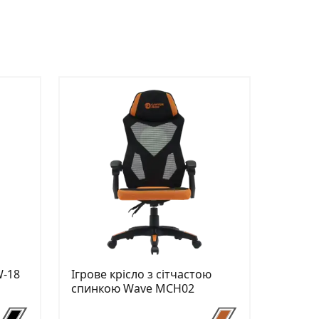
W-18
Ігрове крісло з сітчастою
спинкою Wave MCH02