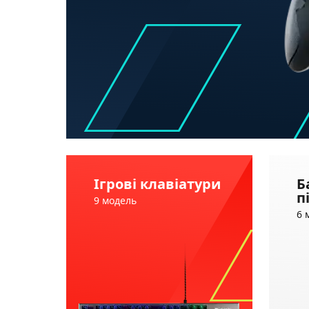
Ігрові клавіатури
Б
п
9 модель
6 