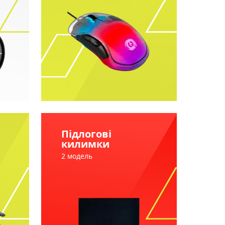
Підлогові
килимки
2 модель